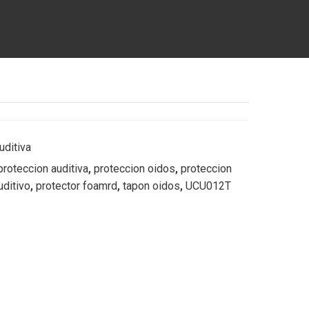
uditiva
proteccion auditiva
,
proteccion oidos
,
proteccion
uditivo
,
protector foamrd
,
tapon oidos
,
UCU012T