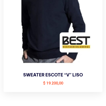
SWEATER ESCOTE “V” LISO
$
19.200,00