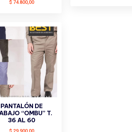
$
74.800,00
PANTALÓN DE
ABAJO “OMBU” T.
36 AL 60
$
29.900,00