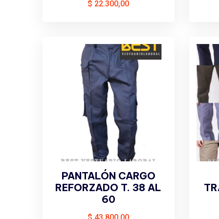
$
22.300,00
PANTALÓN CARGO
REFORZADO T. 38 AL
TR
60
$
43.800,00