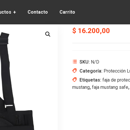
uctos
Contacto
Carrito
$
16.200,00
SKU:
N/D
Categoría:
Protección 
Etiquetas:
faja de prote
mustang
,
faja mustang safe