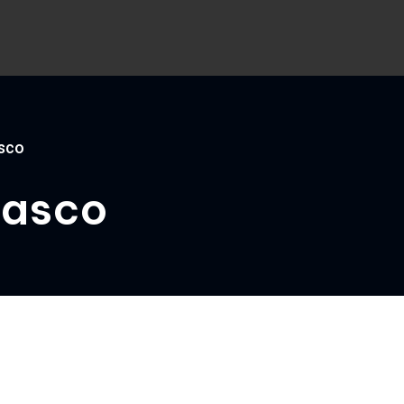
asco
casco