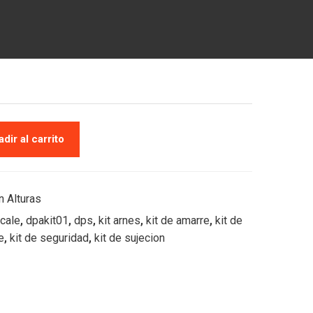
dir al carrito
n Alturas
cale
,
dpakit01
,
dps
,
kit arnes
,
kit de amarre
,
kit de
e
,
kit de seguridad
,
kit de sujecion