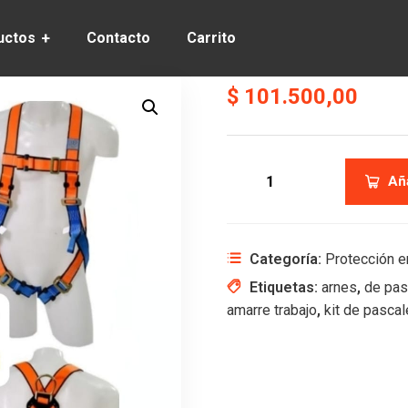
uctos
Contacto
Carrito
$
101.500,00
Aña
Categoría:
Protección e
Etiquetas:
arnes
,
de pas
amarre trabajo
,
kit de pascal