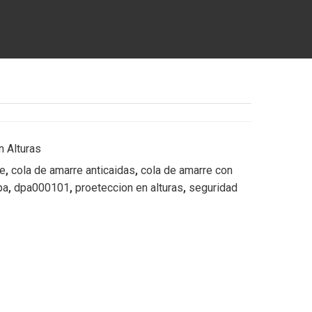
n Alturas
re
,
cola de amarre anticaidas
,
cola de amarre con
pa
,
dpa000101
,
proeteccion en alturas
,
seguridad