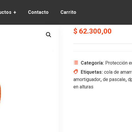
uctos
Contacto
Carrito
$
62.300,00
Categoría:
Protección e
Etiquetas:
cola de amar
amortiguador
,
de pascale
,
d
en alturas