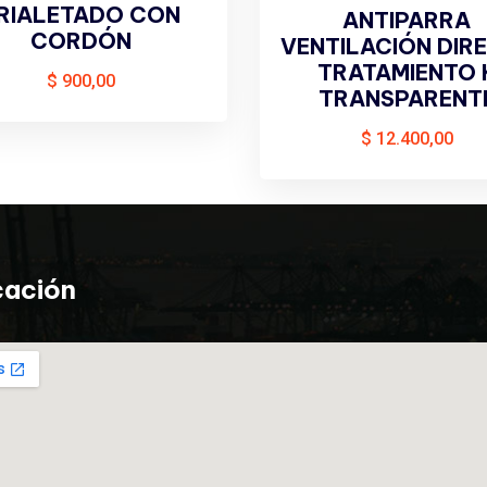
RIALETADO CON
ANTIPARRA
CORDÓN
VENTILACIÓN DIR
TRATAMIENTO 
$
900,00
TRANSPARENT
$
12.400,00
cación