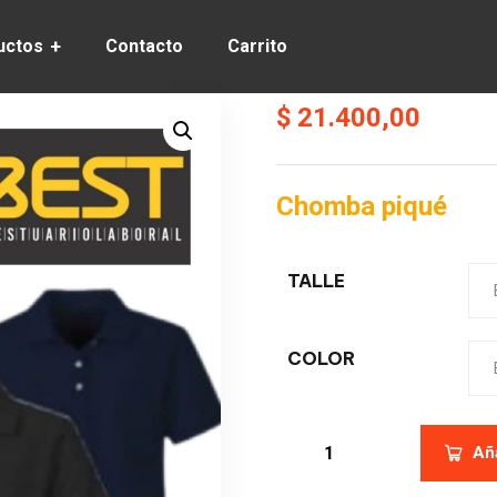
uctos
Contacto
Carrito
$
21.400,00
Chomba piqué
TALLE
COLOR
Aña