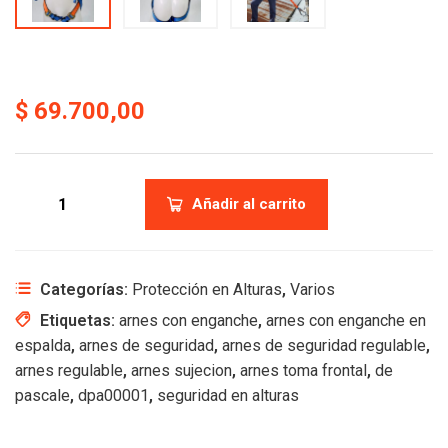
$
69.700,00
Añadir al carrito
Categorías:
Protección en Alturas
,
Varios
Etiquetas:
arnes con enganche
,
arnes con enganche en
espalda
,
arnes de seguridad
,
arnes de seguridad regulable
,
arnes regulable
,
arnes sujecion
,
arnes toma frontal
,
de
pascale
,
dpa00001
,
seguridad en alturas