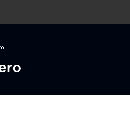
ro
ero