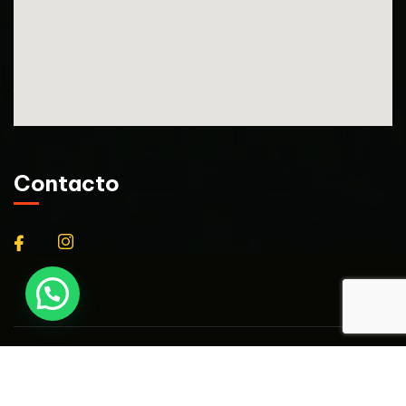
Contacto
© 2024
BEST
Vestuario Laboral –
Todos los derechos
reservados
– Desarrollo web:
Emunah Soluciones Digitales